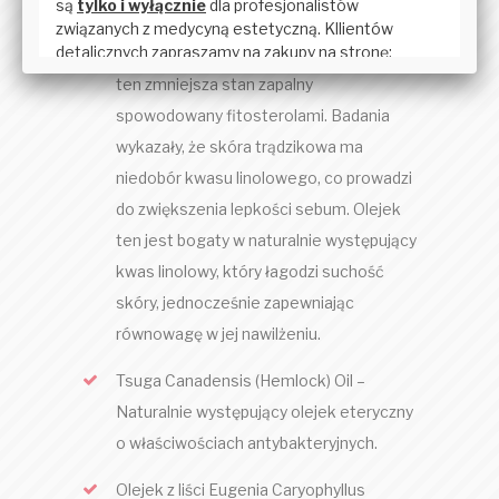
porów. Znany ze swoich silnych
właściwości przeciwutleniających, olej
ten zmniejsza stan zapalny
spowodowany fitosterolami. Badania
wykazały, że skóra trądzikowa ma
niedobór kwasu linolowego, co prowadzi
do zwiększenia lepkości sebum. Olejek
ten jest bogaty w naturalnie występujący
kwas linolowy, który łagodzi suchość
skóry, jednocześnie zapewniając
równowagę w jej nawilżeniu.
Tsuga Canadensis (Hemlock) Oil –
Naturalnie występujący olejek eteryczny
o właściwościach antybakteryjnych.
Olejek z liści Eugenia Caryophyllus