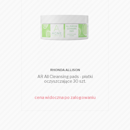
RHONDA ALLISON
AR All Cleansing pads - płatki
AR 
oczyszczające 30 szt.
cena widoczna po zalogowaniu
c