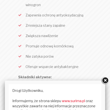
winogron
Zapewnia ochronę antyoksydacyjną
Zmniejsza stany zapalne
Zwiększa nawilżenie
Promuje odnowę komórkową
Nie zatyka porów
Oferuje wsparcie antybakteryjne
Składniki aktywne:
Vitis Vinifera (Grape) Seed Oil – Ten
naturalnie występujący, rafinowany olej
ma wiele zalet dla skóry, zwłaszcza że
nie jest komdogeniczny i nie zatyka