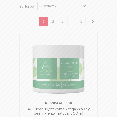
Sortuj po:
1
2
3
4
5
RHONDA ALLISON
AR Clear Bright Zyme - rozjaśniający
peeling enzymatyczny 50 ml