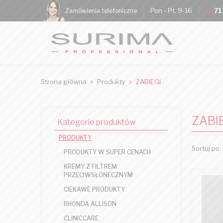
Pon - Pt. 9-16
71
Zamówienia telefoniczne
Strona główna
Produkty
ZABIEGI
ZABI
Kategorie produktów
PRODUKTY
Sortuj po:
PRODUKTY W SUPER CENACH
KREMY Z FILTREM
PRZECIWSŁONECZNYM
CIEKAWE PRODUKTY
RHONDA ALLISON
CLINICCARE