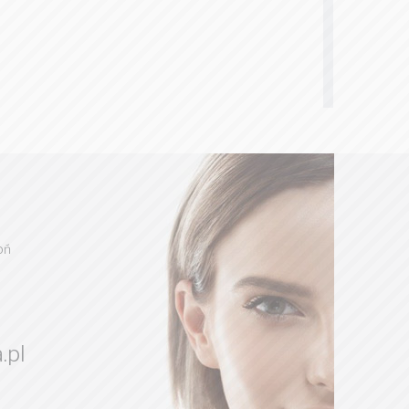
oń
.pl