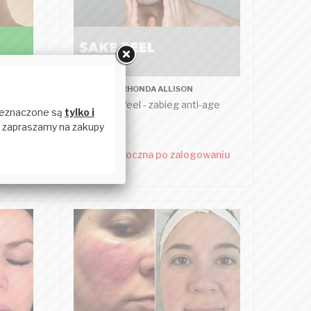
RHONDA ALLISON
g
Sake Peel - zabieg anti-age
pory
waniu
cena widoczna po zalogowaniu