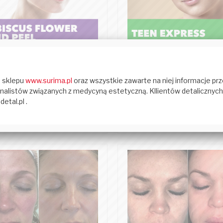
RHONDA ALLISON
RHONDA ALLISON
cus Flower Acid Peel - zabieg
Teen Express - Zabie
dla cery wrażliwej.
progresywny, zmniejsza 
a widoczna po zalogowaniu
cena widoczna po zalogo