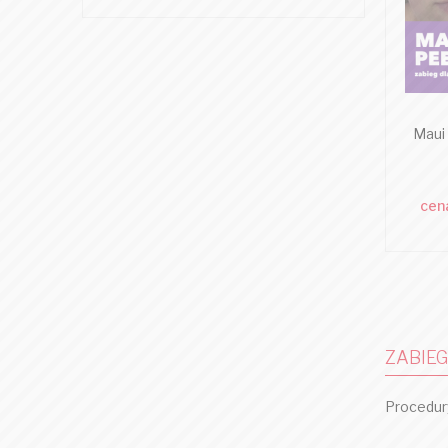
Maui 
cen
ZABIEG
Procedur