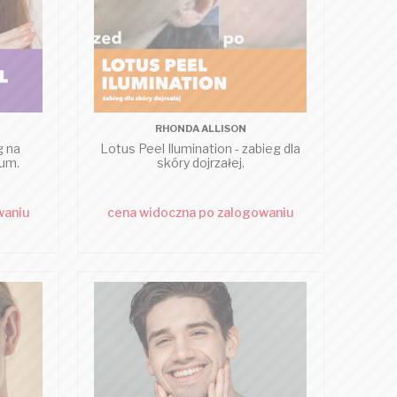
RHONDA ALLISON
g na
Lotus Peel Ilumination - zabieg dla
bum.
skóry dojrzałej.
waniu
cena widoczna po zalogowaniu