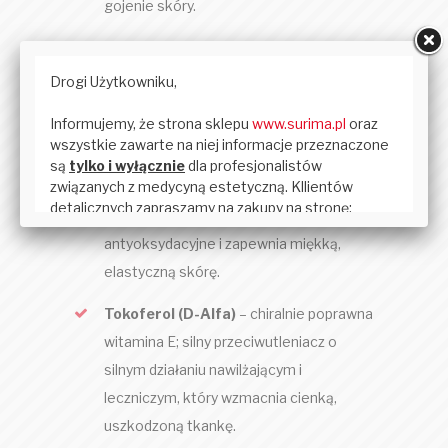
gojenie skóry.
Kwas oleinowy (kwas tłuszczowy
Omega 9)
– okluzyjny olej, który
uszczelnia wilgoć i zmniejsza TEWL;
wzmacnia integralność błony
komórkowej, wspomaga regenerację
skóry, nawilża, poprawia krążenie i
elastyczność, zapewnia wsparcie
antyoksydacyjne i zapewnia miękką,
elastyczną skórę.
Tokoferol (D-Alfa)
– chiralnie poprawna
witamina E; silny przeciwutleniacz o
silnym działaniu nawilżającym i
leczniczym, który wzmacnia cienką,
uszkodzoną tkankę.