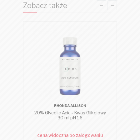
Zobacz także
RHONDA ALLISON
20% Glycolic Acid - Kwas Glikolowy
30 ml pH 1.6
cena widoczna po zalogowaniu
c