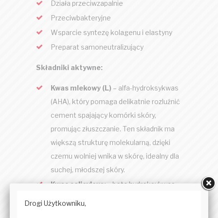
Działa przeciwzapalnie
Przeciwbakteryjne
Wsparcie syntezę kolagenu i elastyny
Preparat samoneutralizujący
Składniki aktywne:
Kwas mlekowy (L)
– alfa-hydroksykwas
(AHA), który pomaga delikatnie rozluźnić
cement spajający komórki skóry,
promując złuszczanie. Ten składnik ma
większą strukturę molekularną, dzięki
czemu wolniej wnika w skórę, idealny dla
suchej, młodszej skóry.
Kwas salicylowy
– beta hydroksykwas
(BHA) o działaniu przeciwzapalnym,
przeciwbakteryjnym i rozjaśniającym.