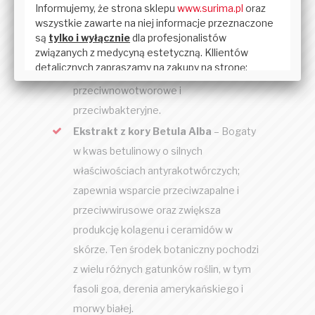
Kwas ursolowy
– Pochodzący z
ekstraktów z rozmarynu i szałwii
greckiej, kwas ten posiada wysokie
właściwości przeciwzapalne,
przeciwnowotworowe i
przeciwbakteryjne.
Ekstrakt z kory Betula Alba
– Bogaty
w kwas betulinowy o silnych
właściwościach antyrakotwórczych;
zapewnia wsparcie przeciwzapalne i
przeciwwirusowe oraz zwiększa
produkcję kolagenu i ceramidów w
skórze. Ten środek botaniczny pochodzi
z wielu różnych gatunków roślin, w tym
fasoli goa, derenia amerykańskiego i
morwy białej.