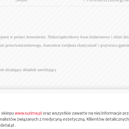
eparat w postaci koncentratu.
Niskocząsteczkowy
kwas hialuronowy i
silnie dzi
tu przeciwstarzeniowego, koncentrat z
większa elastyczność
i przywraca
gęstoś
lnie
działający składnik nawilżający
ędrniające/liftingujące, zwiększające syntezę kolagenu