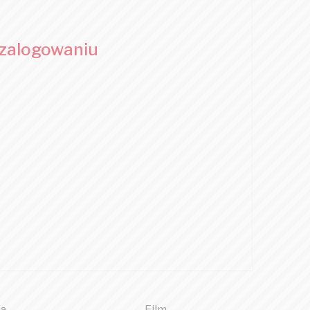
 zalogowaniu
a
Film