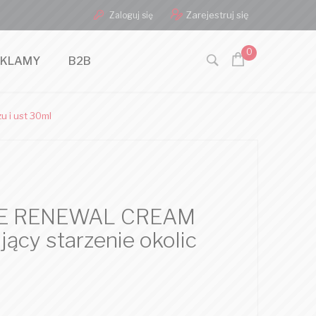
Zarejestruj się
Zaloguj się
0
EKLAMY
B2B
 i ust 30ml
YE RENEWAL CREAM
ący starzenie okolic