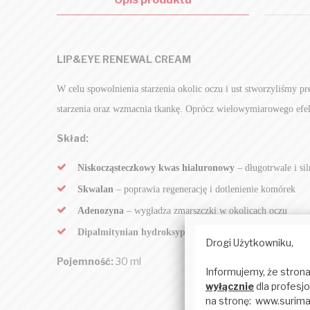
LIP&EYE RENEWAL CREAM
W celu spowolnienia starzenia okolic oczu i ust
stworzyliśmy
pr
starzenia oraz
wzmacnia tkankę
. Oprócz wielowymiarowego efek
Skład:
Nisko
cząsteczkowy kwas
hialuronowy
– długotrwale
i si
S
kwalan
– poprawia regenerację i
dotlenienie komórek
Adenozyna
– wygładza zmarszczki
w okolicach oczu
Dipalmitynian hydroksyproliny
–
długotrwałe działanie uj
Pojemność:
30 ml