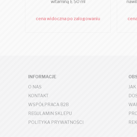
witaminą E 50 ml
nawi
cena widoczna po zalogowaniu
cena
INFORMACJE
OBS
O NAS
JAK
KONTAKT
DOS
WSPÓŁPRACA B2B
WAR
REGULAMIN SKLEPU
PR
POLITYKA PRYWATNOŚCI
REK