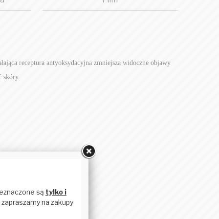
ałająca
receptura antyoksydacyjna zmniejsza widoczne objawy
ć
skóry.