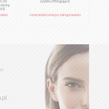
5 ml
szybko liftingujące
 skórę
UVB
waniu
cena widoczna po zalogowaniu
cen
oń
.pl