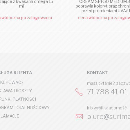
lżające z kwasami omega 15
CREAM SPF50 MEDIUM 3
ml
poprawia koloryt oraz chroni
przed promieniami UVA/
 widoczna po zalogowaniu
cena widoczna po zalogo
ŁUGA KLIENTA
KONTAKT
 KUPOWAĆ?
masz pytanie?, zadzw
71 788 41 01
TAWA I KOSZTY
UNKI PŁATNOŚCI
OGRAM LOJALNOŚCIOWY
lub wyślij wiadomość
biuro@surima
LAMACJE