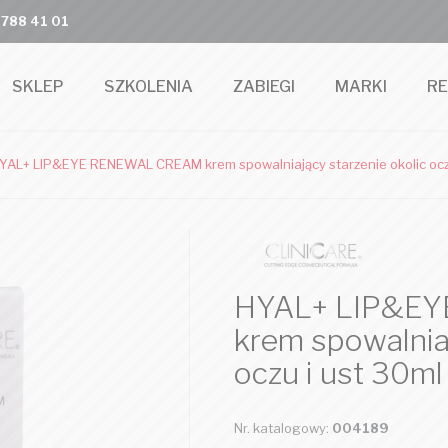
 788 41 01
SKLEP
SZKOLENIA
ZABIEGI
MARKI
R
YAL+ LIP&EYE RENEWAL CREAM krem spowalniający starzenie okolic oczu
HYAL+ LIP&E
krem spowalniaj
oczu i ust 30ml
Nr. katalogowy:
004189