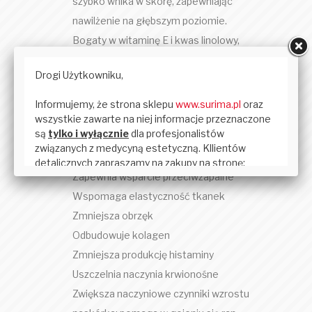
szybko wnika w skórę, zapewniając
nawilżenie na głębszym poziomie.
Bogaty w witaminę E i kwas linolowy,
które pomagają zwiększyć właściwości
przeciwutleniające i lecznicze.
Chroni ściany naczyń włosowatych
Działa jako inhibitor metaloproteinazy
macierzy (MMP), zachowując zdrowy
kolagen i elastynę
Zapewnia wsparcie przeciwzapalne
Wspomaga elastyczność tkanek
Zmniejsza obrzęk
Odbudowuje kolagen
Zmniejsza produkcję histaminy
Uszczelnia naczynia krwionośne
Zwiększa naczyniowe czynniki wzrostu