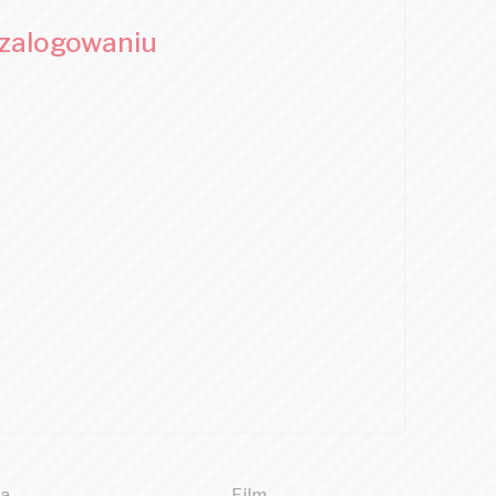
 zalogowaniu
a
Film