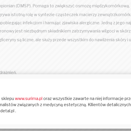
opropionian (DMSP). Pomaga to zwiększyć osmozę międzykomórkową, c
ywa istotną rolę w syntezie cząsteczek macierzy zewnątrzkomórko
biegając infekcjom i hamując zjawiska alergiczne. Jedną z jego naj
aluronowy jest niezbędnym składnikiem zatrzymywania wilgoci w skórz
liceryny są liczne, ale służy przede wszystkim do nawilżenia skóry i u
drażnień.
kóra stanie się niesamowicie miękka i elastyczna.
arstw skóry.
iu akwaporyn na powierzchni naszej skóry. Akwaporyny to białka, któr
grywają kluczową rolę w utrzymaniu równowagi nawilżenia skóry, zape