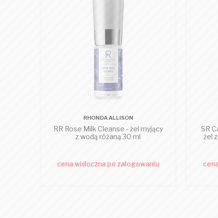
RHONDA ALLISON
RR Rose Milk Cleanse - żel myjący
SR C
z wodą różaną 30 ml
żel 
cena widoczna po zalogowaniu
cena