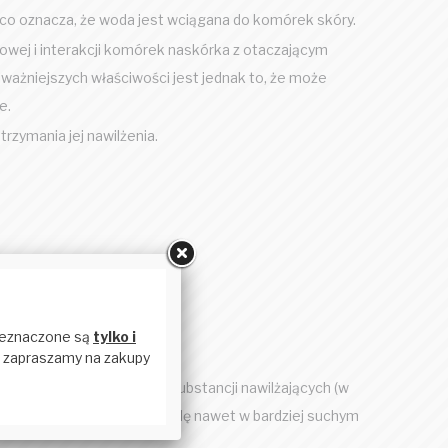
o oznacza, że ​​woda jest wciągana do komórek skóry.
wej i interakcji komórek naskórka z otaczającym
ważniejszych właściwości jest jednak to, że może
e.
trzymania jej nawilżenia.
e kierują przepływ ważnych substancji nawilżających (w
wniając jej gładkość i wygodę nawet w bardziej suchym