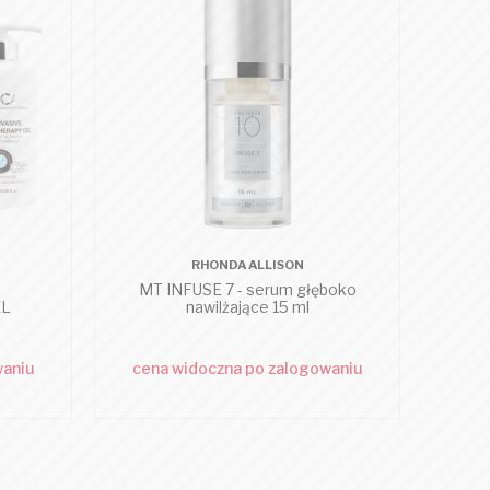
RHONDA ALLISON
MT INFUSE 7 - serum głęboko
RR 
EL
nawilżające 15 ml
waniu
cena widoczna po zalogowaniu
cen