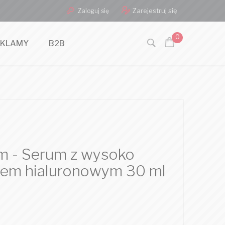
Zarejestruj się
Zaloguj się
0
EKLAMY
B2B
 - Serum z wysoko
em hialuronowym 30 ml