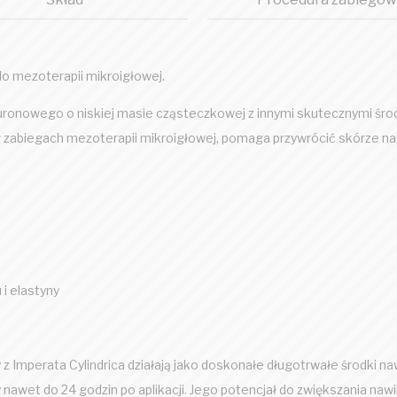
o mezoterapii mikroigłowej.
uronowego o niskiej masie cząsteczkowej z innymi skutecznymi śro
zabiegach mezoterapii mikroigłowej, pomaga przywrócić skórze natu
i elastyny
y z Imperata Cylindrica działają jako doskonałe długotrwałe środki n
nawet do 24 godzin po aplikacji. Jego potencjał do zwiększania nawil