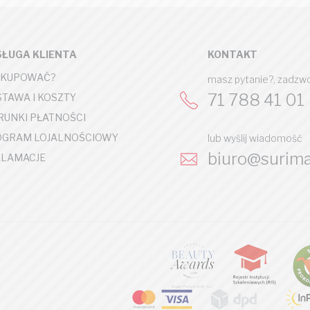
ŁUGA KLIENTA
KONTAKT
 KUPOWAĆ?
masz pytanie?, zadzw
71 788 41 01
TAWA I KOSZTY
UNKI PŁATNOŚCI
OGRAM LOJALNOŚCIOWY
lub wyślij wiadomość
biuro@surima
LAMACJE