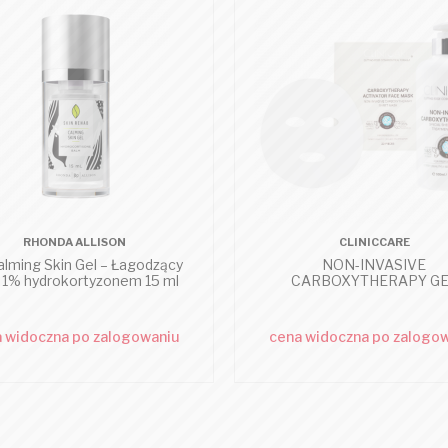
RHONDA ALLISON
CLINICCARE
alming Skin Gel – Łagodzący
NON-INVASIVE
z 1% hydrokortyzonem 15 ml
CARBOXYTHERAPY G
 widoczna po zalogowaniu
cena widoczna po zalogo