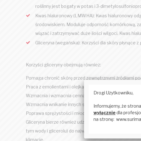
roślinny jest bogaty w potas i 3-dimetylosulfoni
Kwas hialuronowy (LMWHA): Kwas hialuronowy odgr
środowiskiem. Moduluje odporność komórkową, zapo
wiązać i zatrzymywać duże ilości wilgoci. Kwas hi
Gliceryna (wegańska): Korzyści dla skóry płynące z g
Korzyści gliceryny obejmują również:
Pomaga chronić skórę przed zewnętrznymi źródłami po
Praca z emolientami i olejkami, aby sprawić, że sucha s
Wzmacnia i wzmacnia cenną barierę wilgoci skóry.
Wzmacnia wnikanie innych składników do wierzchnich w
Poprawa sprężystości i młodzieńczego wyglądu skóry.
Gliceryna bierze również udział w transporcie i działan
tym wody i glicerolu) do najwyższych warstw skóry. Od
klimacie.