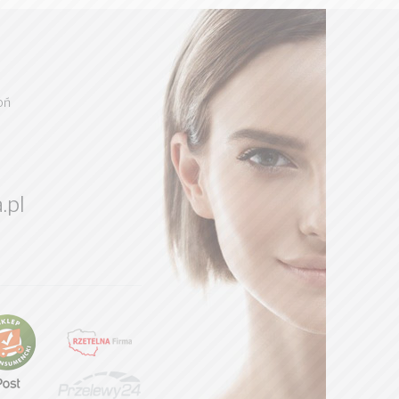
oń
.pl