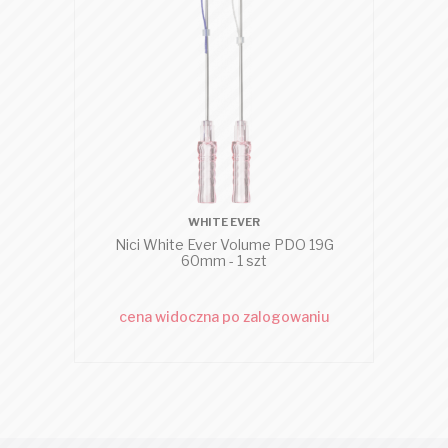
WHITE EVER
Nici White Ever Volume PDO 19G
Nic
60mm - 1 szt
cena widoczna po zalogowaniu
c