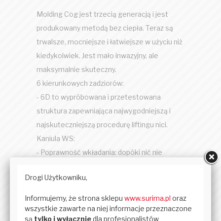
Molding Cog jest trzecią generacją i jest
produkowany metodą bez ciepła. Teraz są
trwalsze, mocniejsze i łatwiejsze w użyciu niż
kiedykolwiek. Jest mało inwazyjny, ale
maksymalnie skuteczny.
6 kierunkowych zadziorów:
- 6D to wypróbowana i przetestowana
struktura zapewniająca najwygodniejszą i
najskuteczniejszą procedurę liftingu nici.
Kaniula WS:
- Poprawność wkładania: dopóki nić nie
zostanie wciśnięta, ponowne wprowadzenie
jest możliwe w przypadku nieprawidłowego
wprowadzenia.
- Płynne wprowadzenie nici: punkt wyjścia