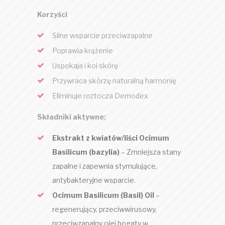
Korzyści
Silne wsparcie przeciwzapalne
Poprawia krążenie
Uspokaja i koi skórę
Przywraca skórzę naturalną harmonię
Eliminuje roztocza Demodex
Składniki aktywne:
Ekstrakt z kwiatów/liści Ocimum
Basilicum (bazylia)
– Zmniejsza stany
zapalne i zapewnia stymulujące,
antybakteryjne wsparcie.
Ocimum Basilicum (Basil) Oil
–
regenerujący, przeciwwirusowy,
przeciwzapalny olej bogaty w