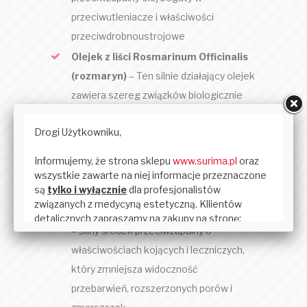
przeciwutleniacze i właściwości
przeciwdrobnoustrojowe
Olejek z liści Rosmarinum Officinalis
(rozmaryn)
– Ten silnie działający olejek
zawiera szereg związków biologicznie
czynnych, w tym przeciwutleniacze.
Kluczowe związki pomagają w eliminacji
roztoczy Demodex z powierzchni skóry.
Zapewnia wsparcie gojenia ran i
regeneracji tkanek.
Ekstrakt Bowellia Serrata (kadzidło)
– Silny środek przeciwzapalny o
właściwościach kojących i leczniczych,
który zmniejsza widoczność
przebarwień, rozszerzonych porów i