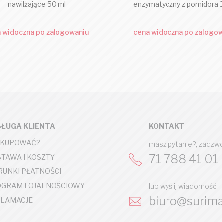
nawilżające 50 ml
enzymatyczny z pomidora 
 widoczna po zalogowaniu
cena widoczna po zalogo
ŁUGA KLIENTA
KONTAKT
 KUPOWAĆ?
masz pytanie?, zadzw
71 788 41 01
TAWA I KOSZTY
UNKI PŁATNOŚCI
OGRAM LOJALNOŚCIOWY
lub wyślij wiadomość
biuro@surima
LAMACJE