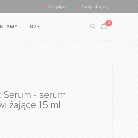
Zarejestruj się
Zaloguj się
0
EKLAMY
B2B
t Serum - serum
ilżające 15 ml