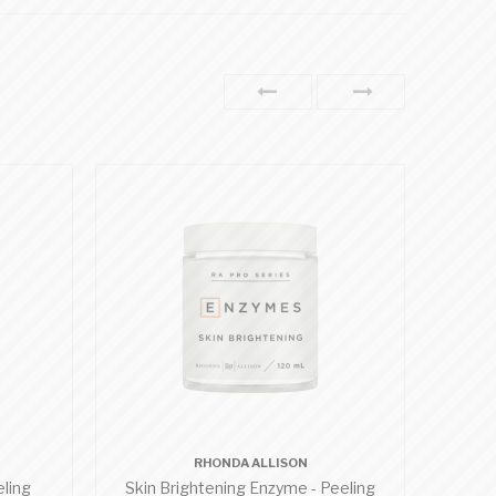
RHONDA ALLISON
ling
Skin Brightening Enzyme - Peeling
RR 