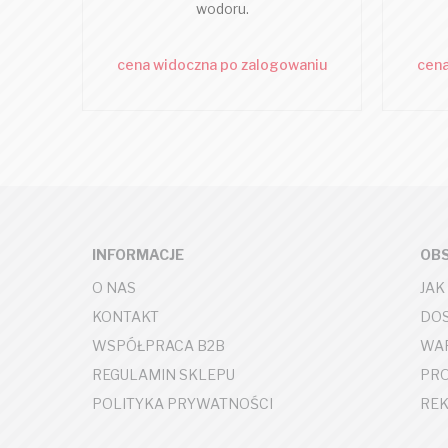
wodoru.
cena widoczna po zalogowaniu
cena
INFORMACJE
OBS
O NAS
JAK
KONTAKT
DOS
WSPÓŁPRACA B2B
WAR
REGULAMIN SKLEPU
PR
POLITYKA PRYWATNOŚCI
REK