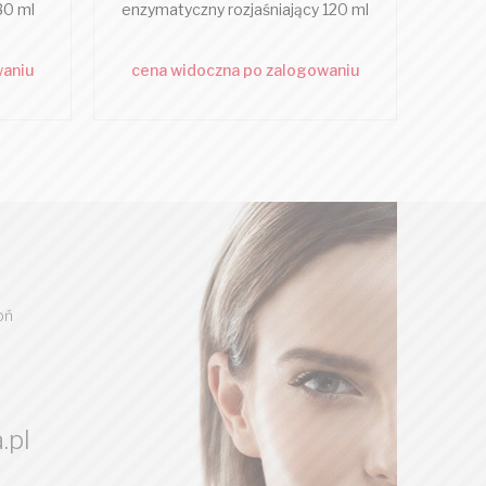
30 ml
enzymatyczny rozjaśniający 120 ml
seru
waniu
cena widoczna po zalogowaniu
cen
oń
.pl