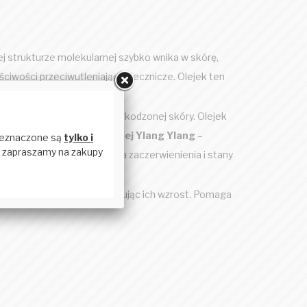
łej strukturze molekularnej szybko wnika w skórę,
iwości przeciwutleniające i lecznicze. Olejek ten
ptyczne i gojące rany dla uszkodzonej skóry. Olejek
nia i pobudzania gojenia.
Olej Ylang Ylang
–
układ krążenia – zmniejsza zaczerwienienia i stany
e, redukując bakterie i hamując ich wzrost. Pomaga