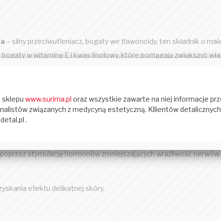
ra
– silny przeciwutleniacz, bogaty we flawonoidy, ten składnik o ma
bogaty w witaminę E i kwas linolowy, które pomagają zwiększyć właśc
e skóry, jednocześnie chroniąc ściany naczyń włosowatych.
iejsza wrażliwość skóry, ten silny olej ma również właściwości antyse
okoleń do dezynfekcji skóry i zmniejszenia stanu zapalnego, łagodze
e ten olejek eteryczny poprawia przepływ krwi – wspierając zdrowy 
gojenie.
wego zapachu, ten silny olej ma właściwości przeciwdrobnoustrojow
e poprzez stymulację hormonów zmniejszających wrażliwość nerwów.
zyskania efektu delikatnej skóry.