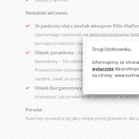
Składniki aktywne:
Organiczny olej z pestek winogron Vitis Vinife
zapewniając nawilżenie na głębszym poziomie. Jest 
pomaga zmniejszyć zaczerwienienia i stany zapaln
Olejek geraniowy
– holistyczny olejek, który zmn
lawendowy – Ten olejek eteryczny był używany od p
Powszechnie stosowany w aromaterapii, wykazano, ż
zapalne, zwalcza uporczywe bakterie i przyspiesza 
Olejek Bergamotowy
– Znany z pięknego cytruso
zmniejszyć zaczerwienienie i dyskomfort w skórz
Porada:
Świetnie sprawdza się jako olejek przed goleniem, dla u