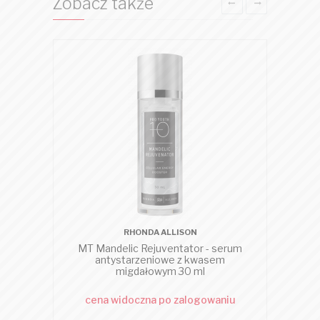
Zobacz także
RHONDA ALLISON
MT Mandelic Rejuventator - serum
M
antystarzeniowe z kwasem
migdałowym 30 ml
cena widoczna po zalogowaniu
c