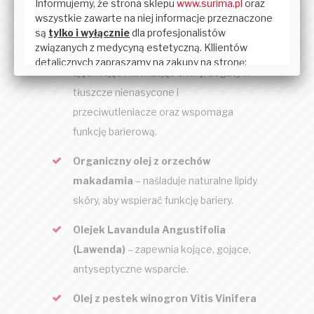
przeciwutleniające.
Organiczny olejek z awokado
–
łagodzi podrażnienia, jednocześnie
ujędrniając i nawilżając skórę; bogaty w
tłuszcze nienasycone i
przeciwutleniacze oraz wspomaga
funkcję barierową.
Organiczny olej z orzechów
makadamia
– naśladuje naturalne lipidy
skóry, aby wspierać funkcję bariery.
Olejek Lavandula Angustifolia
(Lawenda)
– zapewnia kojące, gojące,
antyseptyczne wsparcie.
Olej z pestek winogron Vitis Vinifera