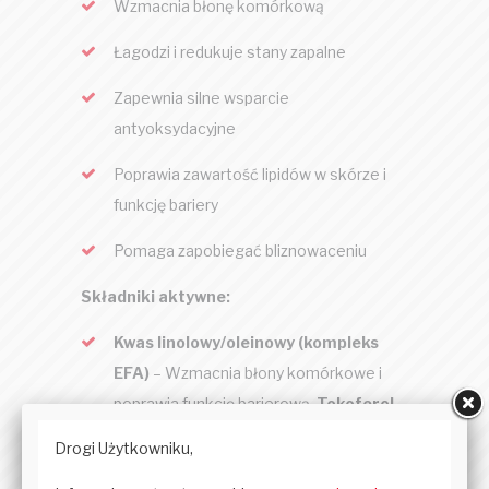
Wzmacnia błonę komórkową
Łagodzi i redukuje stany zapalne
Zapewnia silne wsparcie
antyoksydacyjne
Poprawia zawartość lipidów w skórze i
funkcję bariery
Pomaga zapobiegać bliznowaceniu
Składniki aktywne:
Kwas linolowy/oleinowy (kompleks
EFA)
– Wzmacnia błony komórkowe i
poprawia funkcję barierową.
Tokoferol
(D-Alfa)
– Znany również jako witamina
E, jest bogaty w właściwości lecznicze i