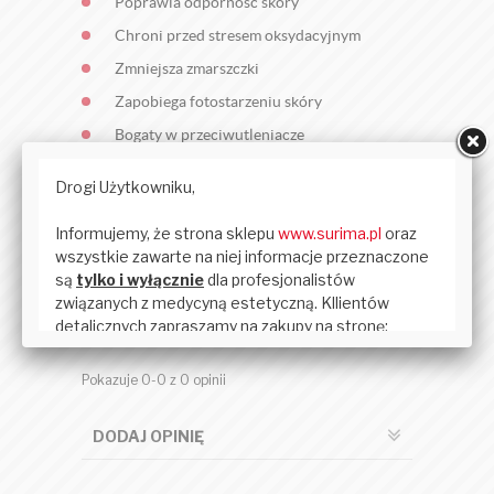
Poprawia odporność skóry
Chroni przed stresem oksydacyjnym
Zmniejsza zmarszczki
Zapobiega fotostarzeniu skóry
Bogaty w przeciwutleniacze
Efekt ultranawilżający
Wspomaga leczenie
OPINIE KLIENTÓW
zobacz:
wszystkie opinie
Twoja opinia może być pierwsza.
Pokazuje 0-0 z 0 opinii
DODAJ OPINIĘ