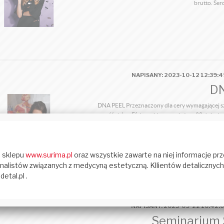
brutto. Ser
NAPISANY: 2023-10-12 12:39:
D
DNA PEEL Przeznaczony dla cery wymagającej szy
gęstość skóry. Efekty widzoczne już po 28 dniach
Cleanser – 2. Założyć rękawice, zabezpieczyć o
można w
NAPISANY: 2023-09-22 10:42:
Seminarium 