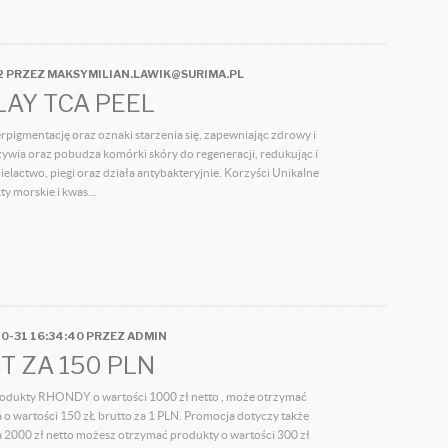
12 PRZEZ MAKSYMILIAN.LAWIK@SURIMA.PL
LAY TCA PEEL
pigmentację oraz oznaki starzenia się, zapewniając zdrowy i
żywia oraz pobudza komórki skóry do regeneracji, redukując i
ielactwo, piegi oraz działa antybakteryjnie. Korzyści Unikalne
ty morskie i kwas...
0-31 16:34:40 PRZEZ ADMIN
T ZA 150 PLN
rodukty RHONDY o wartości 1000 zł netto , może otrzymać
 wartości 150 zŁ brutto za 1 PLN. Promocja dotyczy także
a 2000 zł netto możesz otrzymać produkty o wartości 300 zł