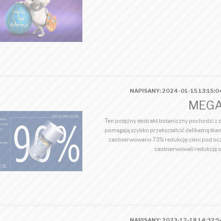
NAPISANY: 2024-01-15 13:15:
MEGA
Ten potężny ekstrakt botaniczny pochodzi z d
pomagają szybko przekształcić delikatną tka
zaobserwowano 73% redukcję cieni pod ocza
zaobserwowali redukcję o
NAPISANY: 2023-12-18 14:32: