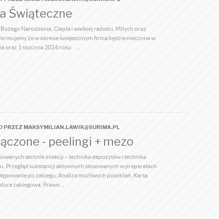
a Świąteczne
ożego Narodzenia, Ciepła i wielkiej radości, Miłych oraz
formujemy że w okresie świątecznym firma będzie niecznna w
a oraz 1 stycznia 2024 roku ...
10 PRZEZ MAKSYMILIAN.LAWIK@SURIMA.PL
łączone - peelingi + mezo
sowanych technik iniekcji – technika depozytów i technika
u, Przegląd substancji aktywnych stosowanych w preparatach
ostępowanie po zabiegu, Analiza możliwych powikłań, Karta
edura zabiegowa, Prawn...