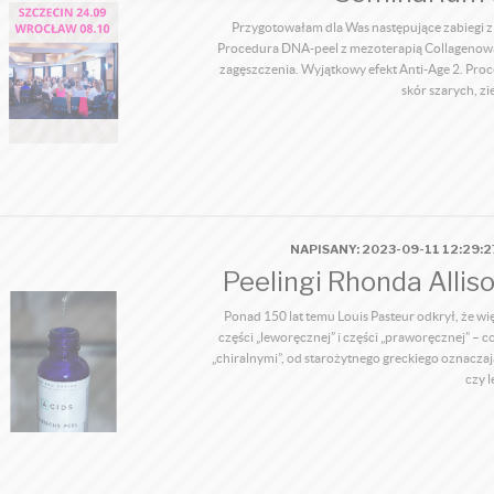
Przygotowałam dla Was następujące zabiegi z 
Procedura DNA-peel z mezoterapią Collagenową
zagęszczenia. Wyjątkowy efekt Anti-Age 2. Pr
skór szarych, z
NAPISANY: 2023-09-11 12:29:
Peelingi Rhonda Allis
Ponad 150 lat temu Louis Pasteur odkrył, że wi
części „leworęcznej” i części „praworęcznej” – c
„chiralnymi”, od starożytnego greckiego oznaczaj
czy l