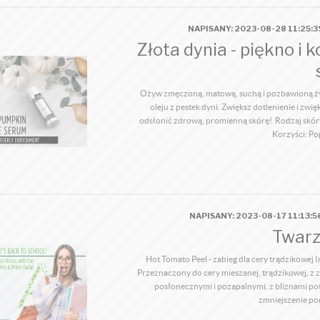
NAPISANY: 2023-08-28 11:25:
Złota dynia - piękno i 
Ożyw zmęczoną, matową, suchą i pozbawioną życi
oleju z pestek dyni. Zwiększ dotlenienie i z
odsłonić zdrową, promienną skórę! Rodzaj skóry
Korzyści: Po
NAPISANY: 2023-08-17 11:13:
Twarz
Hot Tomato Peel - zabieg dla cery trądzikowej 
Przeznaczony do cery mieszanej, trądzikowej, z 
posłonecznymi i pozapalnymi, z bliznami po
zmniejszenie por