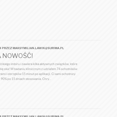
04 PRZEZ MAKSYMILIAN.LAWIK@SURIMA.PL
 NOWOŚĆ!
zikiego imbiru i zawiera kilka aktywnych związków, które
nkę oka! W badaniu klinicznym z udziałem 74 ochotników
mi i obrzęków 15 minut po aplikacji. Ci sami ochotnicy
 90% po 15 dniach stosowania. Chry...
54 PRZEZ MAKSYMILIAN.LAWIK@SURIMA.PL