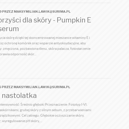
39 PRZEZ MAKSYMILIAN.LAWIK@SURIMA.PL
korzyści dla skóry - Pumpkin E
serum
a skórę dzięki tej skoncentrowanej mieszance witaminy E i
większ ochronę komórek oraz wsparcie antyoksydacyjne, aby
: zmęczona, pozbawiona tlenu, skóra palacza, fotostarzenie
prawia odporność skór...
56 PRZEZ MAKSYMILIAN.LAWIK@SURIMA.PL
 nastolatka
Intensywność: Średnio głęboki Przeznaczenie: Fototyp I-VI.
zaskórnikami, grubej skóry z silnym sebum, z przebarwieniami
trądzikowymi. Cel zabiegu: Głębokie oczyszczanie skóry,
, wyregulowanie pH skóry,...