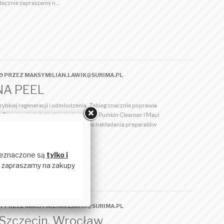
decznie zapraszamy n...
49 PRZEZ MAKSYMILIAN.LAWIK@SURIMA.PL
NA PEEL
bkiej regeneracji i odmłodzenia. Zabieg znacznie poprawia
. Oczyszczenie i obniżenie ph skóry 1. Pumkin Cleanser i Maui
czy klienta płatkami do oczu. Podczas nakładania preparatów
łączyć wiatrak. ...
07 PRZEZ MAKSYMILIAN.LAWIK@SURIMA.PL
Szczecin, Wrocław