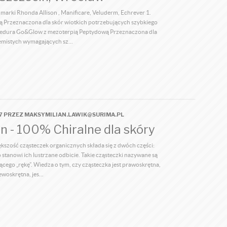
marki Rhonda Allison , Manificare, Veluderm, Echrever 1.
 Przeznaczona dla skór wiotkich potrzebujących szybkiego
ocedura Go&Glow z mezoterpią Peptydową Przeznaczona dla
iemistych wymagających sz...
27 PRZEZ MAKSYMILIAN.LAWIK@SURIMA.PL
on - 100% Chiralne dla skóry
ększość cząsteczek organicznych składa się z dwóch części:
o stanowi ich lustrzane odbicie. Takie cząsteczki nazywane są
ącego „rękę”. Wiedza o tym, czy cząsteczka jest prawoskrętna,
ewoskrętna, jes...