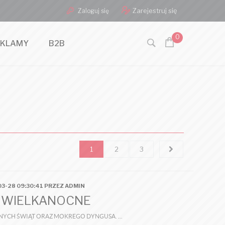
Zarejestruj się
Zaloguj się
0
EKLAMY
B2B
1
2
3
3-28 09:30:41 PRZEZ ADMIN
 WIELKANOCNE
CH ŚWIĄT ORAZ MOKREGO DYNGUSA. ...