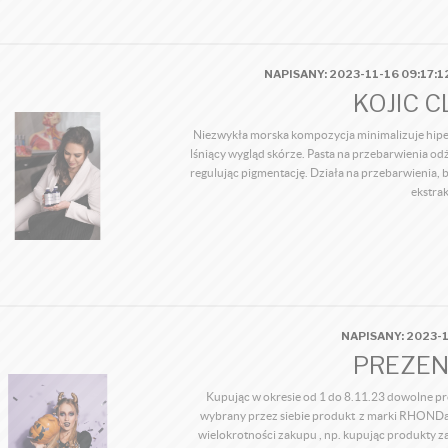
NAPISANY: 2023-11-16 09:17:
KOJIC C
Niezwykła morska kompozycja minimalizuje hiper
lśniący wygląd skórze. Pasta na przebarwienia od
regulując pigmentację. Działa na przebarwienia, b
ekstrak
NAPISANY: 2023-1
PREZEN
Kupując w okresie od 1 do 8.11.23 dowolne p
wybrany przez siebie produkt z marki RHONDa o
wielokrotności zakupu , np. kupując produkty z