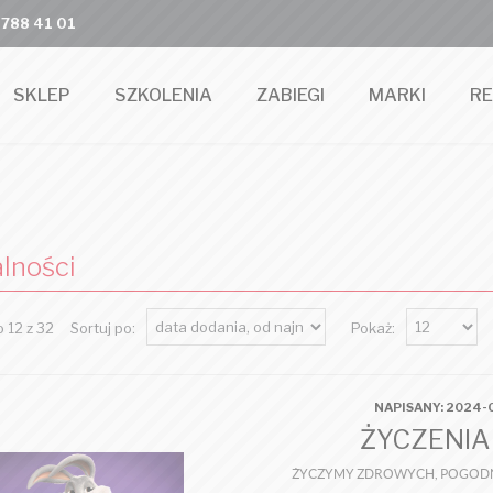
 788 41 01
SKLEP
SZKOLENIA
ZABIEGI
MARKI
R
lności
 12 z 32
Sortuj po:
Pokaż:
NAPISANY: 2024-0
ŻYCZENIA
ŻYCZYMY ZDROWYCH, POGODNY