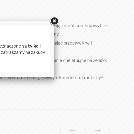
iera skórę, delikatnie zwiększając obrót komórkowy bez
kodzona i podatna na patogeny.
zotu w organizmie, zwiększając przepływ krwi i
 ze względu na silne działanie chelatujące na żelazo,
ładnik dostarcza energię żywym komórkom i może być