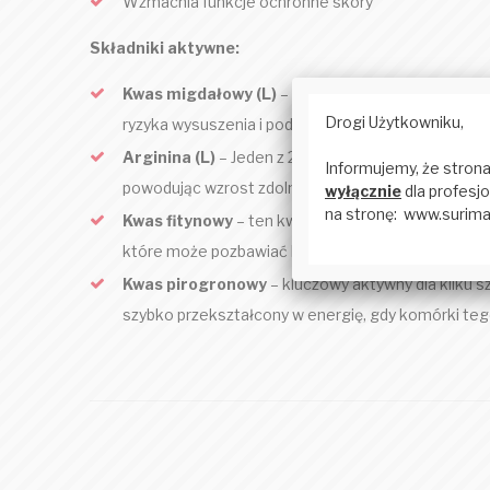
Wzmacnia funkcje ochronne skóry
Składniki aktywne:
Kwas migdałowy (L)
– uważany za alfa-hydroksykw
ryzyka wysuszenia i podrażnienia. Zwiększa równie
Arginina (L)
– Jeden z 20 pół-niezbędnych aminokw
powodując wzrost zdolności gojenia ran.
Kwas fitynowy
– ten kwas jest uważany za fitoskł
które może pozbawiać komórki ważnych minerałów p
Kwas pirogronowy
– kluczowy aktywny dla kilku 
szybko przekształcony w energię, gdy komórki teg