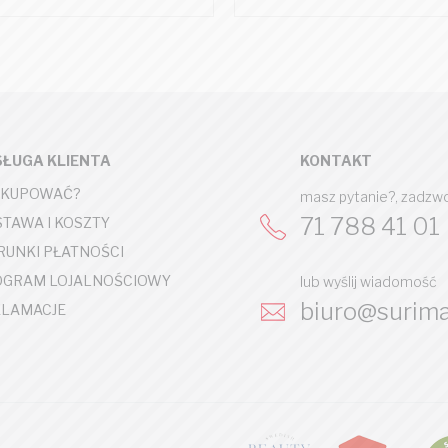
ŁUGA KLIENTA
KONTAKT
 KUPOWAĆ?
masz pytanie?, zadzw
71 788 41 01
TAWA I KOSZTY
UNKI PŁATNOŚCI
OGRAM LOJALNOŚCIOWY
lub wyślij wiadomość
biuro@surima
LAMACJE