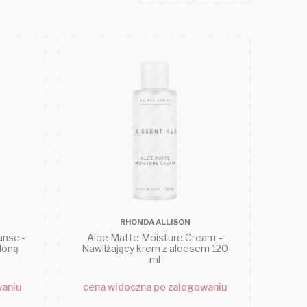
RHONDA ALLISON
nse -
Aloe Matte Moisture Cream –
eloną
Nawilżający krem z aloesem 120
ml
waniu
cena widoczna po zalogowaniu
cen