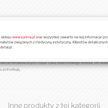
as (AHA), ale o większej strukturze molekularnej, ten składnik wsp
ż wsparcie antybakteryjne, które jest potrzebne, gdy skóra jest usz
asów obecnych w białkach, ten składnik przekształca się w tlenek a
adnik odżywczy, ponieważ zapewnia naturalną ochronę antyoksydacyjną
otrzebnych do zdrowej replikacji.
szlaków metabolicznych i część cyklu oddechowego Krebsa, ten sk
o potrzebują.
Inne produkty z tej kategorii