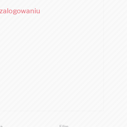
 zalogowaniu
a
Film