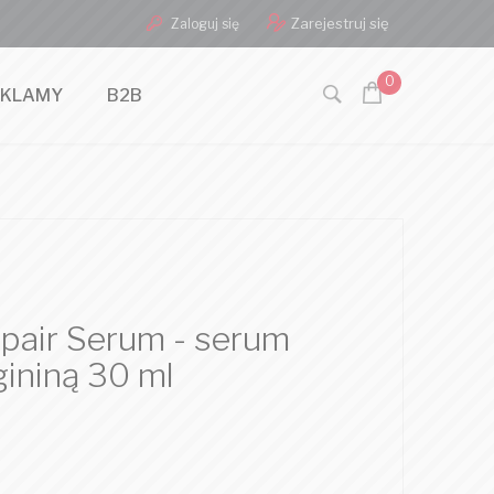
Zarejestruj się
Zaloguj się
0
EKLAMY
B2B
pair Serum - serum
gininą 30 ml