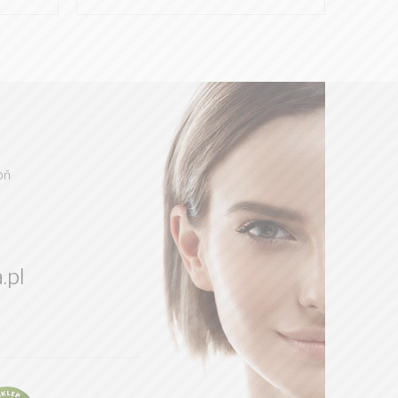
oń
.pl