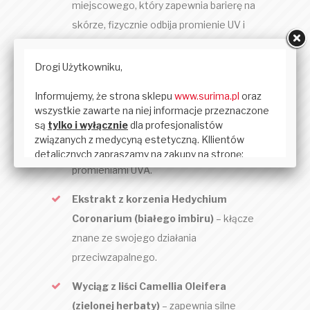
miejscowego, który zapewnia barierę na
skórze, fizycznie odbija promienie UV i
wspomaga gojenie uszkodzonych
obszarów.
Ekstrakt Porphyra Umbilicalis
(Czerwona Alga)
– Chroni przed
przedwczesnym starzeniem się i
fotostarzeniem wywołanym
promieniami UVA.
Ekstrakt z korzenia Hedychium
Coronarium (białego imbiru)
– kłącze
znane ze swojego działania
przeciwzapalnego.
Wyciąg z liści Camellia Oleifera
(zielonej herbaty)
– zapewnia silne