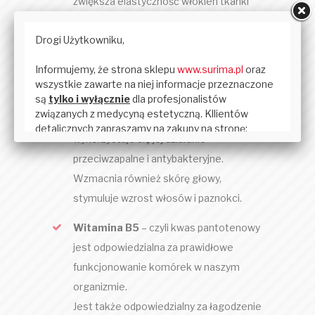
zwiększa elastyczność włókien tkanki
łącznej. Stymuluje odnowę komórkową,
poprawia krążenie podskórne, wzmacnia
ścianki naczyń krwionośnych. Dlatego
też doskonale sprawdza się w
profilaktyce obrzęków i cieni pod oczami.
W pielęgnacji cery trądzikowej
wykorzystuje się jej działanie
przeciwzapalne i antybakteryjne.
Wzmacnia również skórę głowy,
stymuluje wzrost włosów i paznokci.
Witamina B5
– czyli kwas pantotenowy
jest odpowiedzialna za prawidłowe
funkcjonowanie komórek w naszym
organizmie.
Jest także odpowiedzialny za łagodzenie