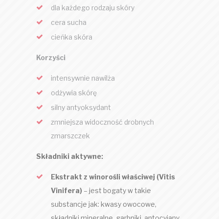
dla każdego rodzaju skóry
cera sucha
cieńka skóra
Korzyści
intensywnie nawilża
odżywia skórę
silny antyoksydant
zmniejsza widoczność drobnych
zmarszczek
Składniki aktywne:
Ekstrakt z winorośli właściwej (Vitis
Vinifera)
– jest bogaty w takie
substancje jak: kwasy owocowe,
składniki mineralne, garbniki, antocyjany,