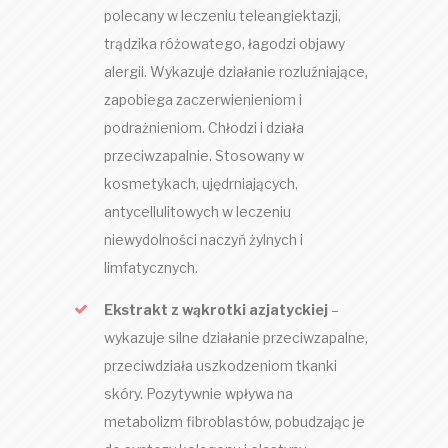
polecany w leczeniu teleangiektazji,
trądzika różowatego, łagodzi objawy
alergii. Wykazuje działanie rozluźniające,
zapobiega zaczerwienieniom i
podrażnieniom. Chłodzi i działa
przeciwzapalnie. Stosowany w
kosmetykach, ujędrniających,
antycellulitowych w leczeniu
niewydolności naczyń żylnych i
limfatycznych.
Ekstrakt z wąkrotki azjatyckiej
–
wykazuje silne działanie przeciwzapalne,
przeciwdziała uszkodzeniom tkanki
skóry. Pozytywnie wpływa na
metabolizm fibroblastów, pobudzając je