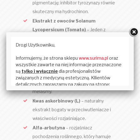
pigmentację; inhibitor tyrozynazy równie
skuteczny ma hydrochinon.
Ekstrakt z owoców Solanum
Lycopersicum (Tomato)
– Jeden z
najbogatszych składników pomidora;
naturalnie występujący kwas i silny
przeciwutleniacz.
Kwas kojowy
– Inhibitor tyrozynazy,
który pomaga w supresji melaniny;
szczególnie skuteczny w przypadku
melasmy.
Kwas askorbinowy (L)
– naturalny
ekstrakt bogaty w przeciwutleniacze i
właściwości rozjaśniające.
Alfa-arbutyna
– rozjaśniacz
pochodzenia roślinnego, który hamuje