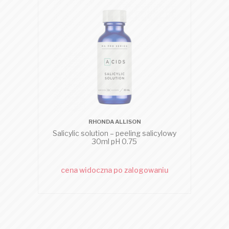
RHONDA ALLISON
Salicylic solution – peeling salicylowy
30ml pH 0.75
cena widoczna po zalogowaniu
c