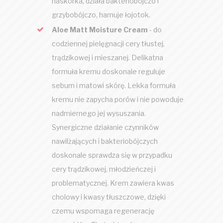
naskórka, działa bakteriobójczo i
grzybobójczo, hamuje łojotok.
Aloe Matt Moisture Cream
- do
codziennej pielęgnacji cery tłustej,
trądzikowej i mieszanej. Delikatna
formuła kremu doskonale reguluje
sebum i matowi skórę. Lekka formuła
kremu nie zapycha porów i nie powoduje
nadmiernego jej wysuszania.
Synergiczne działanie czynników
nawilżających i bakteriobójczych
doskonale sprawdza się w przypadku
cery trądzikowej, młodzieńczej i
problematycznej. Krem zawiera kwas
cholowy i kwasy tłuszczowe, dzięki
czemu wspomaga regenerację