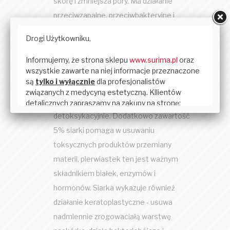
skórę i zmniejsza pory. Ma działanie
przeciwzapalne, przeciwbakteryjne i
antyseptyczne, pomagając jednocześnie
usunąć zaskórniki i grudki. Zawiera 10%
kwasu salicylowego, który działa
antyseptycznie, antyoksydacyjnie i ma
właściwości złuszczające. Zmiękcza
skórę, działa przeciwbakteryjnie i
detoksykacyjnie. Dodatkowo zawartość
5% siarki pomaga w usuwaniu
toksycznych produktów przemiany
materii, pierwiastek ten jest ważnym
składnikiem białek, enzymów i
hormonów. Siarka wykazuje również
działanie keratoplastyczne - usuwa
nadmiennie zrogowaciałą warstwę