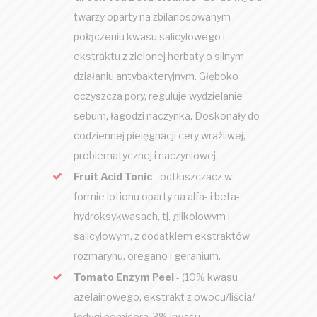
twarzy oparty na zbilanosowanym
połączeniu kwasu salicylowego i
ekstraktu z zielonej herbaty o silnym
działaniu antybakteryjnym. Głęboko
oczyszcza pory, reguluje wydzielanie
sebum, łagodzi naczynka. Doskonały do
codziennej pielęgnacji cery wrażliwej,
problematycznej i naczyniowej.
Fruit Acid Tonic
- odtłuszczacz w
formie lotionu oparty na alfa- i beta-
hydroksykwasach, tj. glikolowym i
salicylowym, z dodatkiem ekstraktów
rozmarynu, oregano i geranium.
Tomato Enzym Peel
- (10% kwasu
azelainowego, ekstrakt z owocu/liścia/
łodygi pomidora, 3% kwasu