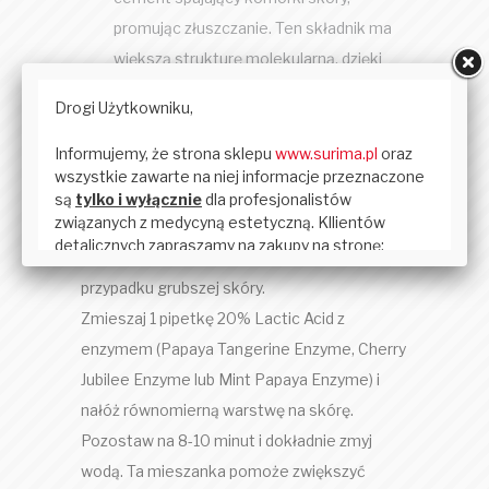
promując złuszczanie. Ten składnik ma
większą strukturę molekularną, dzięki
czemu wolniej wnika w skórę, idealny dla
suchej, młodszej skóry.
Porada:
Zmieszaj 1 pieptkę 20% Lactic Acid z Gentle
Jojoba Beads i wmasuj w skórę przez kilka
minut. Pomaga to zwiększyć złuszczanie w
przypadku grubszej skóry.
Zmieszaj 1 pipetkę 20% Lactic Acid z
enzymem (Papaya Tangerine Enzyme, Cherry
Jubilee Enzyme lub Mint Papaya Enzyme) i
nałóż równomierną warstwę na skórę.
Pozostaw na 8-10 minut i dokładnie zmyj
wodą. Ta mieszanka pomoże zwiększyć