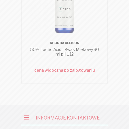
RHONDA ALLISON
50% Lactic Acid - Kwas Mlekowy 30
20%
ml pH 1.12
cena widoczna po zalogowaniu
c
INFORMACJE KONTAKTOWE