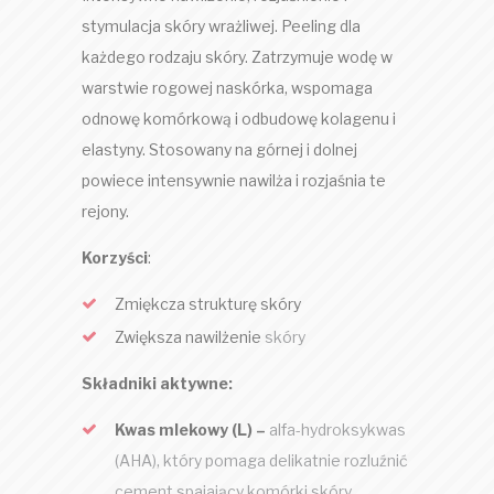
stymulacja skóry wrażliwej. Peeling dla
każdego rodzaju skóry. Zatrzymuje wodę w
warstwie rogowej naskórka, wspomaga
odnowę komórkową i odbudowę kolagenu i
elastyny. Stosowany na górnej i dolnej
powiece intensywnie nawilża i rozjaśnia te
rejony.
Korzyści
:
Zmiękcza strukturę skóry
Zwiększa nawilżenie
skóry
Składniki aktywne:
Kwas mlekowy (L) –
alfa-hydroksykwas
(AHA), który pomaga delikatnie rozluźnić
cement spajający komórki skóry,