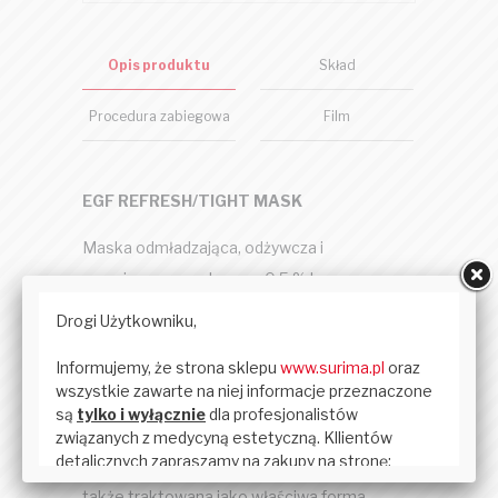
Opis produktu
Skład
Procedura zabiegowa
Film
EGF REFRESH/TIGHT MASK
Maska odmładzająca, odżywcza i
przeciwzmarszczkowa – 0,5 % kwas
hialuronowy Maski odżywcze i nawilżające,
które działają również mocno
przeciwzmarszczkowo i liftingująco.
Polecane są do mezoterapii bezigłowej jak
również po zastosowaniu odświeżających i
regenerujących masek. Maska może być
także traktowana jako właściwa forma