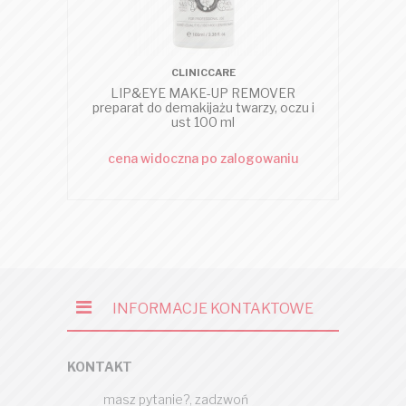
CLINICCARE
LIP&EYE MAKE-UP REMOVER
SR
preparat do demakijażu twarzy, oczu i
ust 100 ml
cena widoczna po zalogowaniu
c
INFORMACJE KONTAKTOWE
KONTAKT
masz pytanie?, zadzwoń