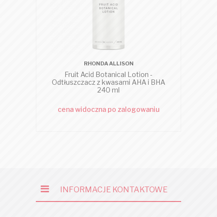
RHONDA ALLISON
Fruit Acid Botanical Lotion -
H
Odtłuszczacz z kwasami AHA i BHA
240 ml
cena widoczna po zalogowaniu
c
INFORMACJE KONTAKTOWE