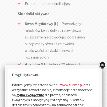
Preparat samoneutralizujący
Składniki aktywne:
Kwas Migdałowy (L)
– Pochodzący z
migdałów kwas delikatnie zwiększa
złuszczanie nie powodując podrażnień
skóry; znany również ze swoich
właściwości antybakteryjnych i
rozjaśniających.
Arginina (L)
– Jeden z 20 głównych
aminokwasów, ten specyficzny składnik
wspomaga gojenie ran oraz wspomaga
syntezę elastyny i kolagenu.
Kwas fitynowy
– naturalny
przeciwutleniacz pozyskiwany z ryżu,
składnik ten ma silne działanie