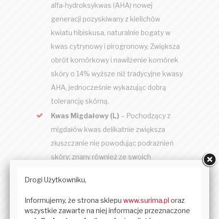
alfa-hydroksykwas (AHA) nowej
generacji pozyskiwany z kielichów
kwiatu hibiskusa, naturalnie bogaty w
kwas cytrynowy i pirogronowy. Zwiększa
obrót komórkowy i nawilżenie komórek
skóry o 14% wyższe niż tradycyjne kwasy
AHA, jednocześnie wykazując dobrą
tolerancję skórną.
Kwas Migdałowy (L)
– Pochodzący z
migdałów kwas delikatnie zwiększa
złuszczanie nie powodując podrażnień
skóry; znany również ze swoich
właściwości antybakteryjnych i
rozjaśniających.
Kwas pirogronowy
– Pochodzący z
winogron, miodu, jabłek lub octu, ten