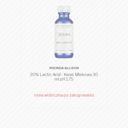
RHONDA ALLISON
20% Lactic Acid - Kwas Mlekowy 30
Sali
ml pH 1.75
cena widoczna po zalogowaniu
c