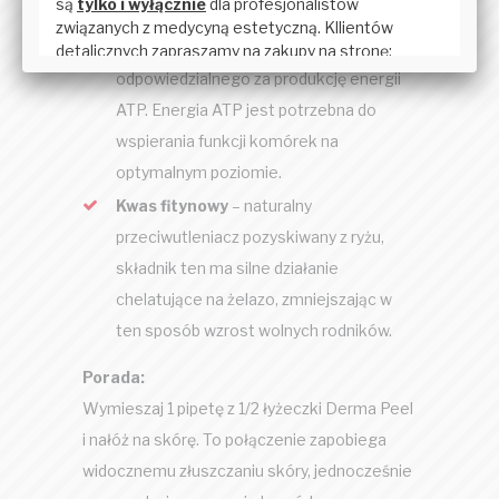
składnik występuje naturalnie w
organizmie w ramach cyklu Krebsa –
odpowiedzialnego za produkcję energii
ATP. Energia ATP jest potrzebna do
wspierania funkcji komórek na
optymalnym poziomie.
Kwas fitynowy
– naturalny
przeciwutleniacz pozyskiwany z ryżu,
składnik ten ma silne działanie
chelatujące na żelazo, zmniejszając w
ten sposób wzrost wolnych rodników.
Porada:
Wymieszaj 1 pipetę z 1/2 łyżeczki Derma Peel
i nałóż na skórę. To połączenie zapobiega
widocznemu złuszczaniu skóry, jednocześnie